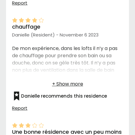
Report
dans cette résidence merci bonne journée
chauffage
Danielle (Resident) - November 6 2023
De mon expérience, dans les lofts il n’y a pas
de chauffage pour prendre son bain ou sa
douche, donc on se gèle très tôt. Il n’y a pas
non plus de ventilation dans la salle de bain
(ce qui peut entrainer de la moisissure).
Danielle recommends this residence
Report
Une bonne résidence avec un peu moins