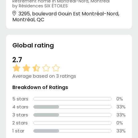
Retirement home in Montréal-Nord, Montréal
by Résidences SIX ÉTOILES
3295, boulevard Gouin Est Montréal-Nord,
Montréal, QC
Global rating
2.7
Average based on 3 ratings
Breakdown of Ratings
5 stars
0%
4 stars
33%
3 stars
33%
2 stars
0%
1 star
33%