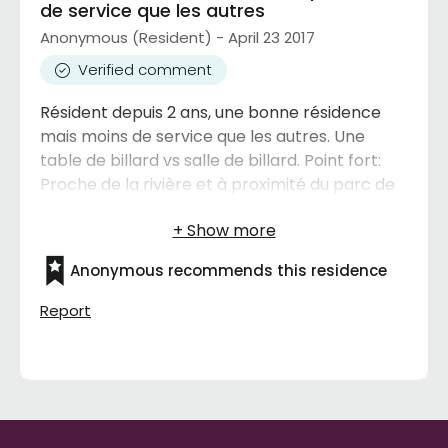
de service que les autres
Anonymous (Resident) - April 23 2017
Verified comment
Résident depuis 2 ans, une bonne résidence
mais moins de service que les autres. Une
table de billard vs salle de billard. Point fort:
Proche de la rivière et à proximité du parc de
la visitation. Tous les jours je vais me promener
au parc. Je paye moins cher que dans les
autres résidences. Les autres résidences
Anonymous recommends this residence
autour ont plus de services. Nous avons un
médecin une fois semaine. Point à améliorer: il
Report
manque de chauffage l'hiver dans les
corridors.