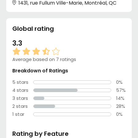
1431, rue Fullum Ville-Marie, Montréal, QC
Global rating
3.3
Average based on 7 ratings
Breakdown of Ratings
5 stars
0%
4 stars
57%
3 stars
14%
2 stars
28%
1 star
0%
Rating by Feature