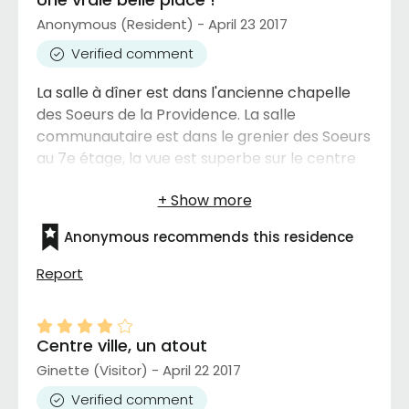
Anonymous (Resident) - April 23 2017
Verified comment
La salle à dîner est dans l'ancienne chapelle
des Soeurs de la Providence. La salle
communautaire est dans le grenier des Soeurs
au 7e étage, la vue est superbe sur le centre
ville et la montagne. Le personnel est super
humain, chaleureux. On sent l'énergie des
vielles Soeurs ..... on se sent dans un hôtel !
Anonymous recommends this residence
Cour extérieur avec BBQ et plein de
commodité... une vraie belle place .
Report
Centre ville, un atout
Ginette (Visitor) - April 22 2017
Verified comment