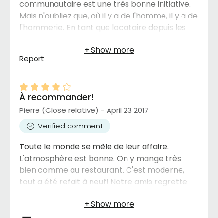
communautaire est une très bonne initiative.
Mais n'oubliez que, où il y a de l'homme, il y a de
l'hommerie. En tant que locataire depuis les
débuts .... je dois dire que l'administration de
l'immeuble est déficiente. L'immeuble a une
Report
accréditation mais plusieurs normes sont
totalement non-respectées et
l'administration malgré le mécontentement
À recommander!
de leur clientèle réagissent en nous
mentionnant qu'eux seuls (Les Habitations la
Pierre (Close relative) - April 23 2017
Traversée: locateur) ont le pouvoir.
Verified comment
Toute le monde se mêle de leur affaire.
L'atmosphère est bonne. On y mange très
bien comme au restaurant. C'est moderne,
tout a été refait à neuf! Notre amis regrette
seulement de ne pas y être emménagé plus
tôt. Un hall d'entrée comme à l'hôtel. Pas de
peppermint sur le comptoir!