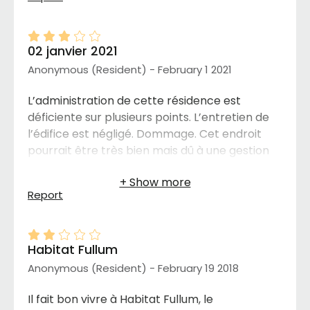
02 janvier 2021
Anonymous (Resident) - February 1 2021
L’administration de cette résidence est
déficiente sur plusieurs points. L’entretien de
l’édifice est négligé. Dommage. Cet endroit
pourrait être très bien mais dû à une gestion
inadéquate pour des personnes autonomes,
l’atmosphère est plutôt difficile. Un point
Report
positif la proximité du centre ville.
Habitat Fullum
Anonymous (Resident) - February 19 2018
Il fait bon vivre à Habitat Fullum, le