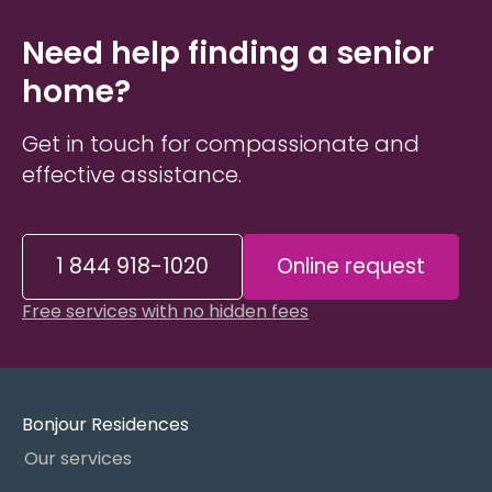
être. Concernant la nourriture : il y a une
absence de qualité, avec une répétition de
Need help finding a senior
plats de faible qualité six jours sur sept, parfois
home?
accompagnés d'options peu attrayantes.
Get in touch for compassionate and
effective assistance.
1 844 918-1020
Online request
Free services with no hidden fees
Bonjour Residences
Our services