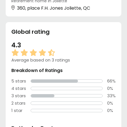
Retirement home in Joliette
360, place F.H. Jones Joliette, QC
Global rating
4.3
Average based on 3 ratings
Breakdown of Ratings
5 stars
66%
4 stars
0%
3 stars
33%
2 stars
0%
1 star
0%