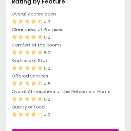
Rating by Feature
Overall Appreciation
4.3
Cleanliness of Premises
5.0
Comfort of the Rooms
5.0
Kindness of Staff
5.0
Offered Services
4.5
Overall Atmosphere of this Retirement Home
5.0
Quality of Food
4.0