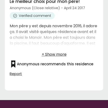
Le meilleur choix pour mon père!
Anonymous (Close relative) - April 24 2017
Verified comment
Mon père y est depuis novembre 2016, il adore
ça. Il avait visité quelques résidence avant et il
a choisi le Manoir. Mon père est toujours dans
la piscine, il faut beaucoup d'aquaforme. Il est
un grand participant, il joue au Pool, prend des
cours d'anglais. Très belle salle à manger, 4 à 5
choix de repas à chaque soir. Stationnement
Anonymous recommends this residence
pour visiteur et aussi les résidents. Mon père a
fait le meilleur choix pour lui, il nous en parle
Report
avec beaucoup d'enthousiasme.