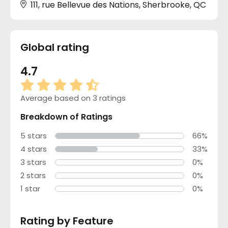
111, rue Bellevue des Nations, Sherbrooke, QC
Global rating
4.7
Average based on 3 ratings
Breakdown of Ratings
5 stars
66%
4 stars
33%
3 stars
0%
2 stars
0%
1 star
0%
Rating by Feature