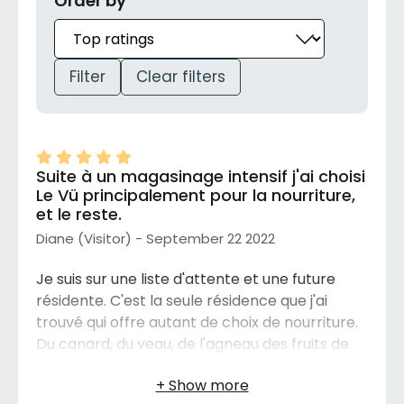
Order by
Filter
Clear filters
Suite à un magasinage intensif j'ai choisi
Le Vü principalement pour la nourriture,
et le reste.
Diane (Visitor) - September 22 2022
Je suis sur une liste d'attente et une future
résidente. C'est la seule résidence que j'ai
trouvé qui offre autant de choix de nourriture.
Du canard, du veau, de l'agneau des fruits de
mer et des repas végétariens. Les autres
résidences que j'ai vues offrent seulement des