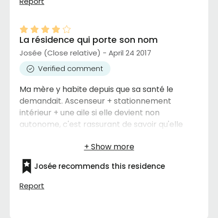
Report
La résidence qui porte son nom
Josée (Close relative) - April 24 2017
Verified comment
Ma mère y habite depuis que sa santé le
demandait. Ascenseur + stationnement
intérieur + une aile si elle devient non
autonome, c'est rassurant de savoir qu'elle
n'aurait pas besoin de redéménager. C'est
neuf donc c'est beau. J'y ai mangé avec ma
mère à quelques reprises. Point faible: les
Josée recommends this residence
repas à la cafétéria c'est un peu dispendieux
autant pour nous que pour ma mère. Faut
Report
avoir les moyens financiers pour vivre à cette
résidence.