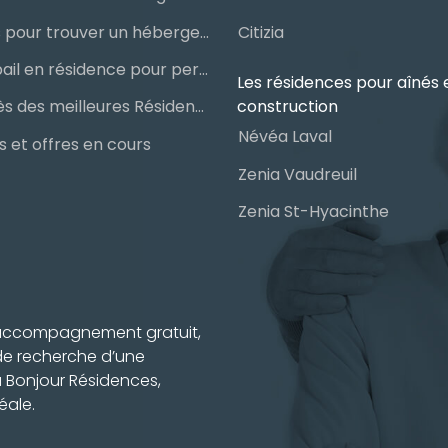
Les étapes pour trouver un hébergement public ou privé
Citizia
Signer un bail en résidence pour personnes âgées (RPA) : ce qu’il faut savoir
Les résidences pour aînés 
construction
Le palmarès des meilleures Résidences Privées pour Aînés (RPA)
Névéa Laval
 et offres en cours
Zenia Vaudreuil
Zenia St-Hyacinthe
n accompagnement gratuit,
 de recherche d’une
à Bonjour Résidences,
éale.