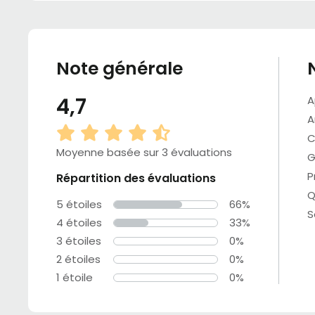
Note générale
4,7
A
A
C
Moyenne basée sur 3 évaluations
G
P
Répartition des évaluations
Q
5 étoiles
66%
S
4 étoiles
33%
3 étoiles
0%
2 étoiles
0%
1 étoile
0%