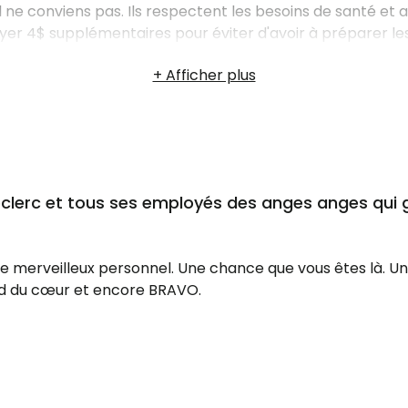
tial ne conviens pas. Ils respectent les besoins de santé et 
ayer 4$ supplémentaires pour éviter d'avoir à préparer l
 place où je vais pouvoir manger aussi bien que chez moi.
eclerc et tous ses employés des anges anges qui 
re merveilleux personnel. Une chance que vous êtes là. U
fond du cœur et encore BRAVO.