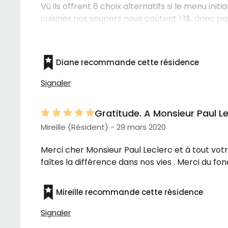
Vü ils offrent 6 choix alternatifs si le menu ini
cuisiner nos soupers nous coûtent 13$, donc p
des foodies, mais je pense que ce sera la seule
Diane recommande cette résidence
Signaler
Gratitude. A Monsieur Paul L
Mireille (Résident) - 29 mars 2020
Merci cher Monsieur Paul Leclerc et à tout vot
faîtes la différence dans nos vies . Merci du 
Mireille recommande cette résidence
Signaler