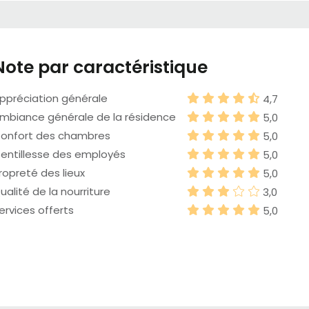
Note par caractéristique
ppréciation générale
4,7
mbiance générale de la résidence
5,0
onfort des chambres
5,0
entillesse des employés
5,0
ropreté des lieux
5,0
ualité de la nourriture
3,0
ervices offerts
5,0