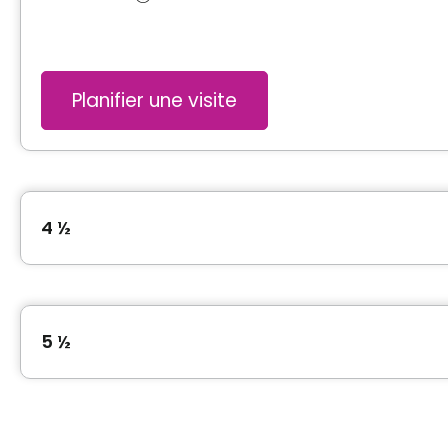
Planifier une visite
4 ½
Type de logement
4 ½
5 ½
Superficie
910 pieds carrés
Type de logement
5 ½