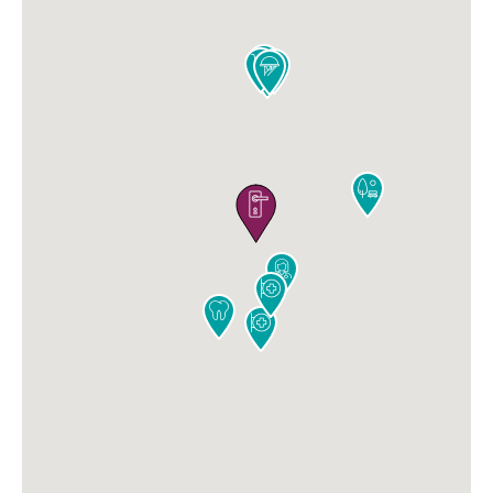










