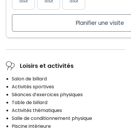
Commodités
août
août
août
août
août
Commodités
Espace de rangement
Balcon / Terrasse
Air climatisé dans l’unité
Espace de rangement
Planifier une visite
Balcon / Terrasse
Air climatisé dans l’unité
Services inclus à l'unité
Services inclus à l'unité
Électricité / Chauffage
Électricité / Chauffage
Accès Internet
Accès Internet
Loisirs et activités
Câblodistribution
Câblodistribution
Salon de billard
Stationnement
Stationnement
Activités sportives
Intérieur
Intérieur
Séances d’exercices physiques
Extérieur
Extérieur
Table de billard
Activités thématiques
Salle de conditionnement physique
Piscine intérieure
Planifier une visite
Planifier une visite