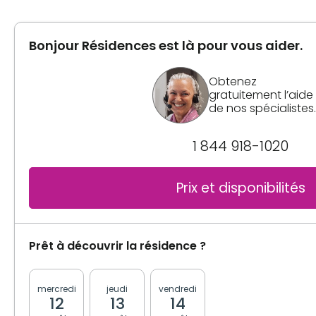
Informations générales
Superficie
1269 pieds carrés
De 910 pi² à 1098 pi², avec 1 ou 2 salles de bain
Bonjour Résidences est là pour vous aider.
Inclusions
Obtenez
Inclusions
gratuitement l’aide
de nos spécialistes.
Cuisine
Cuisine
Réfrigérateur
Lave-vaisselle
1 844 918-1020
Lave-vaisselle
Cuisinière
Cuisinière
Réfrigérateur
Prix et disponibilités
Salle(s) de bain
Salle(s) de bain
Privée
Privée
Prêt à découvrir la résidence ?
Laveuse / Sécheuse
Laveuse / Sécheuse
Laveuse / sécheuse
Laveuse / sécheuse
mercredi
jeudi
vendredi
lundi
mardi
12
13
14
17
18