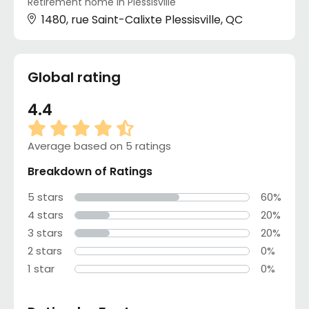
Retirement home in Plessisville
1480, rue Saint-Calixte Plessisville, QC
Global rating
4.4
Average based on 5 ratings
Breakdown of Ratings
5 stars
60%
4 stars
20%
3 stars
20%
2 stars
0%
1 star
0%