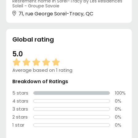
Retirement home in Sorel-Tracy by Les Résidences
Soleil - Groupe Savoie
71, rue George Sorel-Tracy, QC
Global rating
5.0
Average based on 1 rating
Breakdown of Ratings
5 stars
100%
4 stars
0%
3 stars
0%
2 stars
0%
1 star
0%