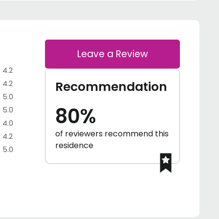
Leave a Review
4.2
4.2
Recommendation
5.0
80%
5.0
4.0
of reviewers recommend this
4.2
residence
5.0