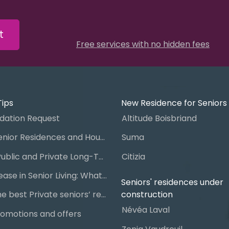
t
Free services with no hidden fees
Tips
New Residence for Seniors
ation Request
Altitude Boisbriand
Guide to Senior Residences and Housing in Quebec
Suma
Steps for Public and Private Long-Term Care Placement
Citizia
Signing a Lease in Senior Living: What You Need to Know
Seniors' residences under
construction
Chart of the best Private seniors’ residence
Névéa Laval
omotions and offers