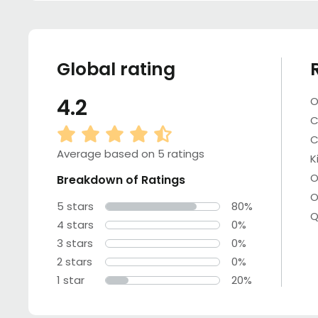
Global rating
4.2
O
C
C
Average based on 5 ratings
K
O
Breakdown of Ratings
O
5 stars
80%
Q
4 stars
0%
3 stars
0%
2 stars
0%
1 star
20%