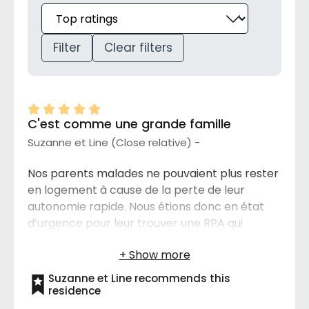
Filter
Clear filters
C'est comme une grande famille
Suzanne et Line (Close relative) -
Nos parents malades ne pouvaient plus rester
en logement à cause de la perte de leur
autonomie rapide. Nous étions donc en état
d’urgence pour leur trouver une RPA qui
pouvait accepter les 2 ensemble et
immédiatement. Heureusement la Villa Royale
de Berthier les a accueillis à bras ouvert et leur
Suzanne et Line recommends this
a trouvé une chambre temporairement pour
residence
ensuite les localiser dans un 2 ½. Quel