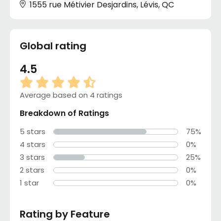
1555 rue Métivier Desjardins, Lévis, QC
Global rating
4.5
Average based on 4 ratings
Breakdown of Ratings
5 stars
75%
4 stars
0%
3 stars
25%
2 stars
0%
1 star
0%
Rating by Feature