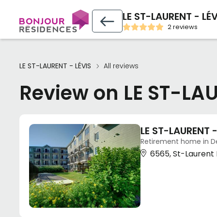
LE ST-LAURENT - LÉV
2 reviews
LE ST-LAURENT - LÉVIS
All reviews
Review on LE ST-LAU
LE ST-LAURENT -
Retirement home in De
6565, St-Laurent 