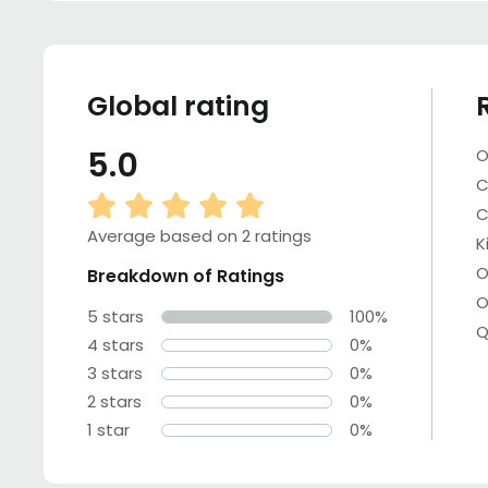
Global rating
5.0
O
C
C
Average based on 2 ratings
K
O
Breakdown of Ratings
O
5 stars
100%
Q
4 stars
0%
3 stars
0%
2 stars
0%
1 star
0%