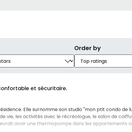
Order by
confortable et sécuritaire.
sidence. Elle surnomme son studio "mon ptit condo de lux
e vie, les activités avec le récréologue, le salon de coiff
il devrait avoir une thermopompe dans les appartements o