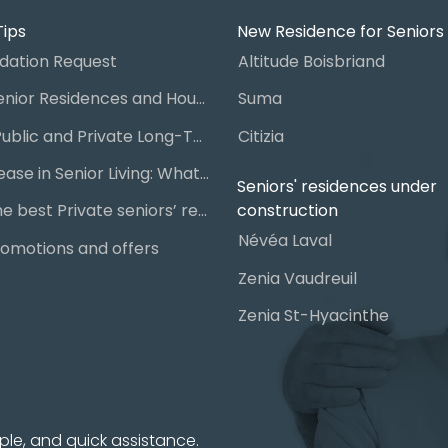
Tips
New Residence for Seniors
ation Request
Altitude Boisbriand
Guide to Senior Residences and Housing in Quebec
Suma
Steps for Public and Private Long-Term Care Placement
Citizia
Signing a Lease in Senior Living: What You Need to Know
Seniors' residences under
construction
Chart of the best Private seniors’ residence
Névéa Laval
omotions and offers
Zenia Vaudreuil
Zenia St-Hyacinthe
ple, and quick assistance.