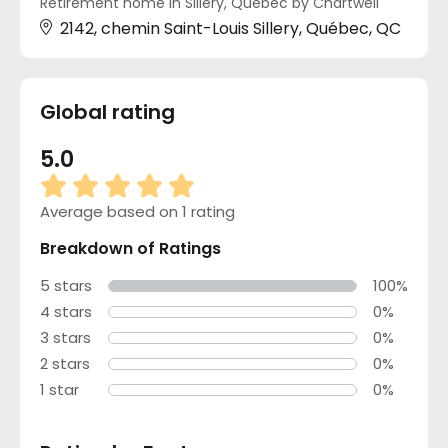
Retirement home in Sillery, Québec by Chartwell
2142, chemin Saint-Louis Sillery, Québec, QC
Global rating
5.0
Average based on 1 rating
Breakdown of Ratings
5 stars
100%
4 stars
0%
3 stars
0%
2 stars
0%
1 star
0%