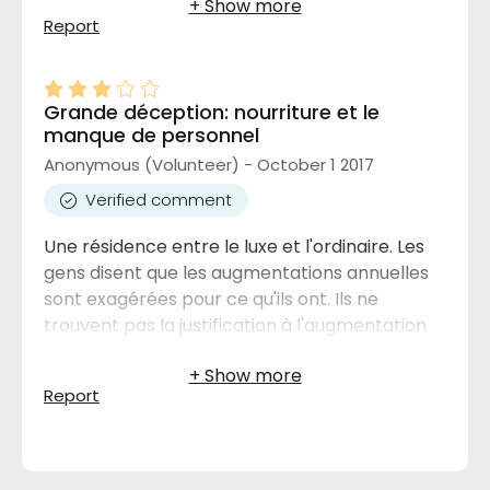
moi même j'aimerais séjourner.
Report
Grande déception: nourriture et le
manque de personnel
Anonymous (Volunteer) - October 1 2017
Verified comment
Une résidence entre le luxe et l'ordinaire. Les
gens disent que les augmentations annuelles
sont exagérées pour ce qu'ils ont. Ils ne
trouvent pas la justification à l'augmentation
exigée. La principale déception est la
nourriture. La nourriture est le point négatif le
Report
plus marqué. Les déplacements sont acquittés
par la résidence, par contre, il n'y a pas de
personnel qui accompagne les résidents. Le
manque de personnel est flagrant.