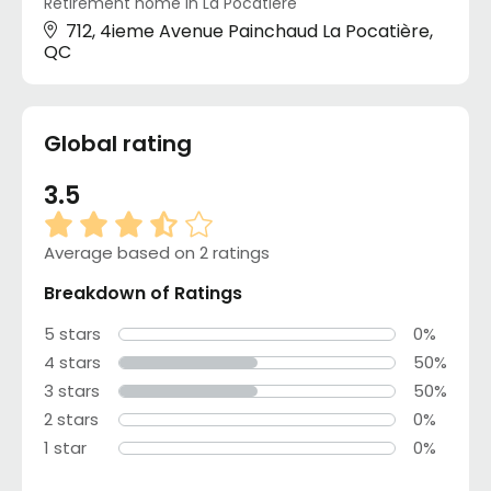
Retirement home in La Pocatière
712, 4ieme Avenue Painchaud La Pocatière,
QC
Global rating
3.5
Average based on 2 ratings
Breakdown of Ratings
5 stars
0%
4 stars
50%
3 stars
50%
2 stars
0%
1 star
0%