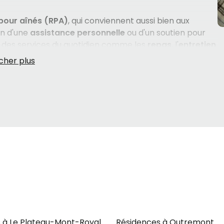
pour aînés (RPA)
, qui conviennent aussi bien aux
in d'une
assistance personnelle
ou d'un soutien pour
t des services du quotidien comme les
repas
, l'
entretien
ermanente 24 heures sur 24, 7 jours sur 7
. Pour les
nte — notamment les personnes touchées par
lles vivant avec une
déficience physique
— les
centres
LD)
présents dans la zone offrent un encadrement
es médicaments
, l'
aide au bain
et l'
aide à
ère-des-Prairies
disposent aussi de commodités
oires
et
stationnement extérieur
, des détails qui font
n proche. Les services sont offerts en
français
et en
les des deux communautés linguistiques. Chaque situation
tions avec une personne de confiance peut faire toute
 à Le Plateau-Mont-Royal
Résidences à Outremont