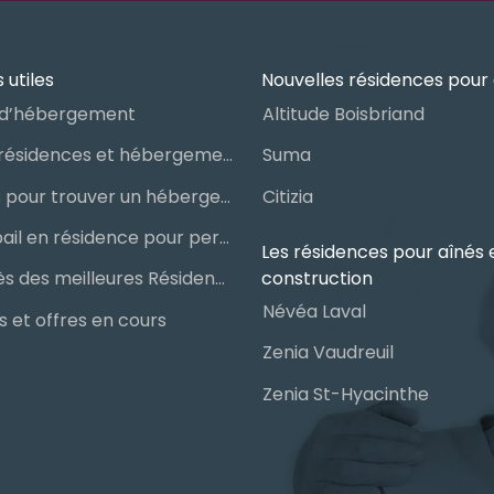
 utiles
Nouvelles résidences pour 
d’hébergement
Altitude Boisbriand
Guide des résidences et hébergements pour aînés
Suma
Les étapes pour trouver un hébergement public ou privé
Citizia
Signer un bail en résidence pour personnes âgées (RPA) : ce qu’il faut savoir
Les résidences pour aînés 
construction
Le palmarès des meilleures Résidences Privées pour Aînés (RPA)
Névéa Laval
 et offres en cours
Zenia Vaudreuil
Zenia St-Hyacinthe