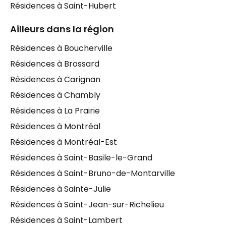
ainsi que les services de soins spécialisés de
Résidences à Saint-Hubert
Longueuil facilitent l’accès aux différents services
de santé, dont l’accessibilité à un médecin de
Ailleurs dans la région
famille. La
Maison des aînés et alternative de
Résidences à Boucherville
Longueuil
accueille également les aînés en lourde
perte d’autonomie.
Résidences à Brossard
Résidences à Carignan
Résidences à Chambly
Résidences à La Prairie
Résidences à Montréal
Résidences à Montréal-Est
Résidences à Saint-Basile-le-Grand
Résidences à Saint-Bruno-de-Montarville
Résidences à Sainte-Julie
Résidences à Saint-Jean-sur-Richelieu
Résidences à Saint-Lambert