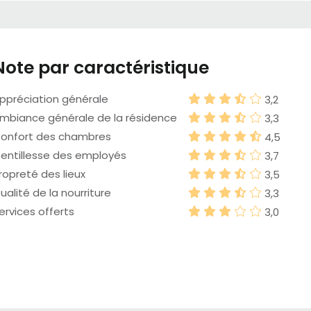
Note par caractéristique
ppréciation générale
3,2
mbiance générale de la résidence
3,3
onfort des chambres
4,5
entillesse des employés
3,7
ropreté des lieux
3,5
ualité de la nourriture
3,3
ervices offerts
3,0