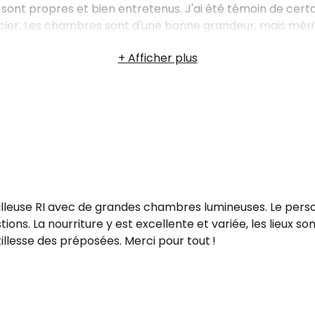
eux sont propres et bien entretenus. J'ai été témoin de cer
récier. Les chambres sont d'une bonne grandeur, mais mérit
use RI avec de grandes chambres lumineuses. Le personne
ons. La nourriture y est excellente et variée, les lieux s
tillesse des préposées. Merci pour tout !