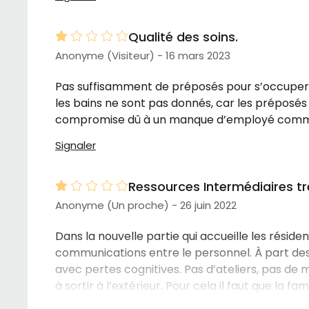
Qualité des soins.
Anonyme (Visiteur) - 16 mars 2023
Pas suffisamment de préposés pour s’occuper de
les bains ne sont pas donnés, car les préposés 
compromise dû à un manque d’employé comme je 
Signaler
Ressources Intermédiaires t
Anonyme (Un proche) - 26 juin 2022
Dans la nouvelle partie qui accueille les réside
communications entre le personnel. À part des 
avec pertes cognitives. Pas d’ateliers, pas de m
à sortir à l’extérieur. Pour cela il faut que la f
résidents sont réveillés tous les matins aux 