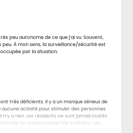
rès peu autonome de ce que j’ai vu. Souvent,
 peu. À mon sens, la surveillance/sécurité est
occupée par la situation.
ont très déficients. Il y a un manque sérieux de
 a aucune activité pour stimuler des personnes
n’y a rien. Les résidents ne sont jamais invités
 famille ne respire jamais l’air extérieur. Les
alle à manger avant 6:30. Pas d’accommodement