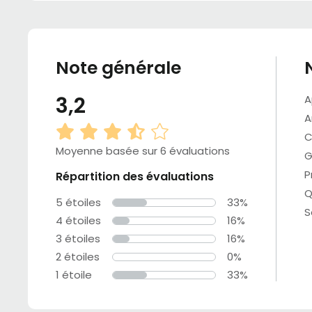
Note générale
3,2
A
A
C
Moyenne basée sur 6 évaluations
G
P
Répartition des évaluations
Q
5 étoiles
33%
S
4 étoiles
16%
3 étoiles
16%
2 étoiles
0%
1 étoile
33%