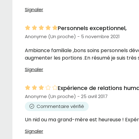
s’ils veulent se lever un peu plus tard. Les soins
Signaler
communiquer avec les responsables, Ne retourne
Toujours une surprise. Pas toujours équilibrés
direction ne semble pas connaître les besoins 
Personnels exceptionnel,
le secteur Ressources intermédiaires à une dire
Anonyme (Un proche) - 5 novembre 2021
Ambiance familiale ,bons soins personnels dév
augmenter les portions .En résumé je suis très
Signaler
Expérience de relations hum
Anonyme (Un proche) - 25 avril 2017
Commentaire vérifié
Un nid ou ma grand-mère est heureuse ! Expérience relation
Signaler