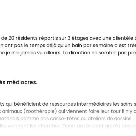
 20 résidents répartis sur 3 étages avec une clientèle t
n’ont pas le temps déjà qu’un bain par semaine c’est très
n’ai jamais vu ailleurs. La direction ne semble pas pré
rès médiocres.
nts qui bénéficient de ressources intermédiaires les soins s
animaux (zoothérapie) qui viennent faire leur tour il n’y
atériels comme des casse-têtes ou ateliers de dessins… Il 
amille viennent les chercher. Donc, un résident qui n’a pas de
alentours de 5:30 pour être prêt à tous descendre à la s