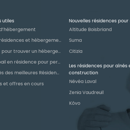
 utiles
Nouvelles résidences pour 
d’hébergement
Altitude Boisbriand
Guide des résidences et hébergements pour aînés
Suma
Les étapes pour trouver un hébergement public ou privé
Citizia
Signer un bail en résidence pour personnes âgées (RPA) : ce qu’il faut savoir
Les résidences pour aînés 
construction
Le palmarès des meilleures Résidences Privées pour Aînés (RPA)
Névéa Laval
 et offres en cours
Zenia Vaudreuil
Kôvo