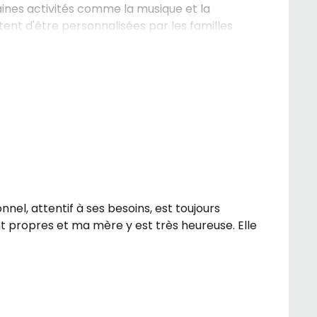
taines activités comme la musique et la
ent d'être personnalisées par les familles
l, attentif à ses besoins, est toujours
ont propres et ma mère y est très heureuse. Elle