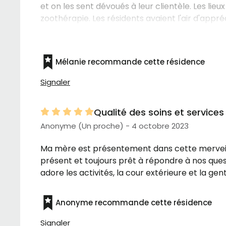
et on les sent dévoués à leur clientèle. Les li
zoothérapie. Les résidents avaient l'air d'app
pour moins laisser paraître le côté médicalisé.
Mélanie recommande cette résidence
Signaler
Qualité des soins et services
Anonyme (Un proche) - 4 octobre 2023
Ma mère est présentement dans cette merveille
présent et toujours prêt à répondre à nos questi
adore les activités, la cour extérieure et la gen
Anonyme recommande cette résidence
Signaler