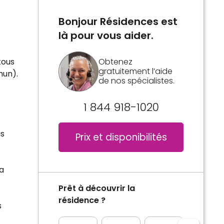
Bonjour Résidences est
là pour vous aider.
tous
Obtenez
gratuitement l’aide
mun).
de nos spécialistes.
1 844 918-1020
us
Prix et disponibilités
la
Prêt à découvrir la
résidence ?
s