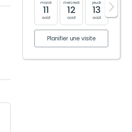
mardi
mercredi
jeudi
vendredi
11
12
13
14
août
août
août
août
Planifier une visite