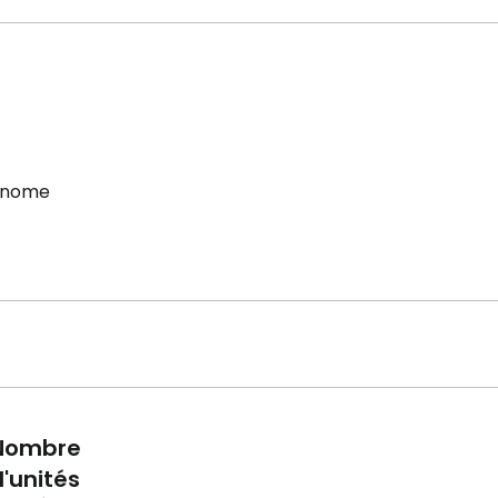
onome
Nombre
'unités