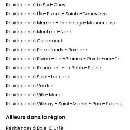
Ce qui distingue l'offre d'
hébergement pour aînés à
Résidences à Le Sud-Ouest
Saint-Laurent
, c'est aussi la diversité culturelle et
Résidences à LÎle-Bizard - Sainte-Geneviève
linguistique du quartier. Les
résidences pour
Résidences à Mercier - Hochelaga-Maisonneuve
personnes âgées
de cette zone accueillent des
Résidences à Montréal-Nord
résidents francophones, anglophones,
arabophones, italophones et hellénophones, ce qui
Résidences à Outremont
peut faire une réelle différence pour le bien-être et
Résidences à Pierrefonds - Roxboro
le sentiment d'appartenance de votre proche. Pour
Résidences à Rivière-des-Prairies - Pointe-aux-Trembles
les
proches aidants
qui cherchent un milieu de vie
où leur parent se sentira à l'aise et compris, cette
Résidences à Rosemont - La Petite-Patrie
particularité mérite d'être prise en compte dès le
Résidences à Saint-Léonard
départ dans la démarche de recherche.
Résidences à Verdun
Résidences à Ville-Marie
Résidences à Villeray - Saint-Michel - Parc-Extension
Ailleurs dans la région
Résidences à Baie-D'Urfé