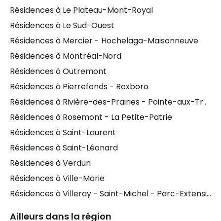
familles de diverses origines.
Résidences à Le Plateau-Mont-Royal
Sur le plan des services offerts, les
résidences pour
Résidences à Le Sud-Ouest
aînés
de
L'Île-Bizard – Sainte-Geneviève
Résidences à Mercier - Hochelaga-Maisonneuve
proposent généralement un accompagnement au
Résidences à Montréal-Nord
quotidien qui peut inclure l'
entretien ménager
,
Résidences à Outremont
l'
entretien des vêtements et de la literie
, ainsi que
la
formule 3 repas par jour
. Du côté des
soins de
Résidences à Pierrefonds - Roxboro
santé
, des services comme l'
aide au bain
, l'
aide à
Résidences à Rivière-des-Prairies - Pointe-aux-Trembles
l'habillement
, les
soins d'hygiène
et
Résidences à Rosemont - La Petite-Patrie
l'
administration des médicaments
sont
disponibles selon le type de foyer. Les
Résidences à Saint-Laurent
aménagements sécuritaires —
barres d'appui
Résidences à Saint-Léonard
dans les corridors
,
système d'alarme d'incendie
,
Résidences à Verdun
système de sécurité
— contribuent à offrir un
Résidences à Ville-Marie
cadre rassurant, tout comme la présence d'une
cour extérieure
et d'un
stationnement extérieur
Résidences à Villeray - Saint-Michel - Parc-Extension
pour les visites. Un spécialiste en hébergement
peut vous aider à comparer ces options selon la
Ailleurs dans la région