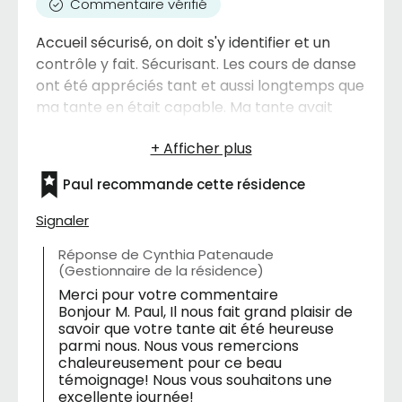
Commentaire vérifié
Accueil sécurisé, on doit s'y identifier et un
contrôle y fait. Sécurisant. Les cours de danse
ont été appréciés tant et aussi longtemps que
ma tante en était capable. Ma tante avait
choisi la formule 1 repas par jour et semblait
bien aimé car autrement j'aurais été la
première à le savoir! Lors de mes visites je
Paul recommande cette résidence
stationnais dans la rue, il y avait toujours de la
place.
Signaler
Réponse de Cynthia Patenaude
(Gestionnaire de la résidence)
Merci pour votre commentaire
Bonjour M. Paul, Il nous fait grand plaisir de
savoir que votre tante ait été heureuse
parmi nous. Nous vous remercions
chaleureusement pour ce beau
témoignage! Nous vous souhaitons une
excellente journée!