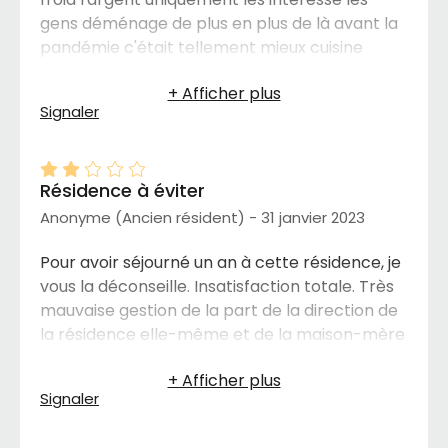
gens déménage de plus en plus de là avant la
pandémie c'était tellement mieux cuisine
préparée par une chef servis à volonté
toujours bons et chauds beaucoup de variété
Signaler
de repas ambiance parfaite dans tout et
quantité de loisirs très variées et de sorties à
l'extérieur c'était vraiment vivable d'y
Résidence à éviter
demeurer mais depuis la pandémie plus rien
de ça existe vraiment dommage
Anonyme (Ancien résident) - 31 janvier 2023
Pour avoir séjourné un an à cette résidence, je
vous la déconseille. Insatisfaction totale. Très
mauvaise gestion de la part de la direction de
la résidence elle-même et de la maison-mère
qui ne tient aucunement compte de nos
commentaires constructifs. On entre dans
Signaler
votre appartement (on débarre la porte)
sans avertissement. L’être humain n’est pas