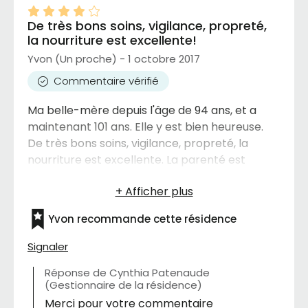
De très bons soins, vigilance, propreté,
la nourriture est excellente!
Yvon (Un proche) - 1 octobre 2017
Commentaire vérifié
Ma belle-mère depuis l'âge de 94 ans, et a
maintenant 101 ans. Elle y est bien heureuse.
De très bons soins, vigilance, propreté, la
nourriture est excellente. La parenté est
avisée immédiatement lors d'un changement
de santé ou malaise. Le personnel est
également très gentil avec nous bien que nous
Yvon recommande cette résidence
arrivions toujours à l'improviste. Point faible:
j'en aucun à dire!
Signaler
Réponse de Cynthia Patenaude
(Gestionnaire de la résidence)
Merci pour votre commentaire