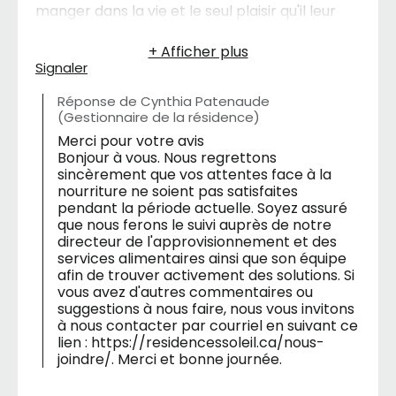
manger dans la vie et le seul plaisir qu'il leur
reste en temps de pandémie.
Malheureusement la nourriture est très mal
Signaler
apprêtée, ma mère a été incapable de
manger et celà à plusieurs re prises. Les
Réponse de Cynthia Patenaude
legumes pas assez cuits . C'est vraiment
(Gestionnaire de la résidence)
déplorable.
Merci pour votre avis
Bonjour à vous. Nous regrettons
sincèrement que vos attentes face à la
nourriture ne soient pas satisfaites
pendant la période actuelle. Soyez assuré
que nous ferons le suivi auprès de notre
directeur de l'approvisionnement et des
services alimentaires ainsi que son équipe
afin de trouver activement des solutions. Si
vous avez d'autres commentaires ou
suggestions à nous faire, nous vous invitons
à nous contacter par courriel en suivant ce
lien : https://residencessoleil.ca/nous-
joindre/. Merci et bonne journée.