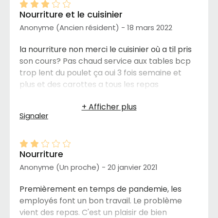
leur priorité, c’est la rentrée d’argent qui
Nourriture et le cuisinier
compte. À éviter.
Anonyme (Ancien résident) - 18 mars 2022
la nourriture non merci le cuisinier où a til pris
son cours? Pas chaud service aux tables bcp
trop lent du poulet ça oui 3 fois semaine et
plus et des carottes a tous les repas
franchement non ça goûte rien plus jamais de
repas là même se plaindre a la Direction ça
Signaler
donne rien et les prix très élevés dans tous les
services
Nourriture
Anonyme (Un proche) - 20 janvier 2021
Premièrement en temps de pandemie, les
employés font un bon travail. Le problème
vient des repas. C'est un plaisir de bien