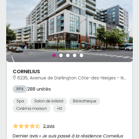
CORNELIUS
6235, Avenue de Darlington Côte-des-Neiges - Notre-Dame-de-Grâce, Montréal, QC
288 unités
RPA
Spa
Salon de billard
Bibliothèque
Cinéma maison
+10
2 avis
Dernier avis:
« Je suis passé à la résidence Cornelius