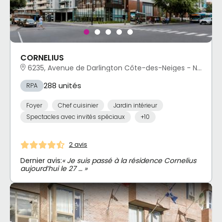
CORNELIUS
6235, Avenue de Darlington Côte-des-Neiges - Notre-Dame-de-Grâce, Montréal, QC
288 unités
RPA
Foyer
Chef cuisinier
Jardin intérieur
Spectacles avec invités spéciaux
+10
2 avis
Dernier avis:
« Je suis passé à la résidence Cornelius
aujourd’hui le 27 … »