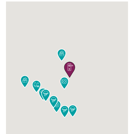










