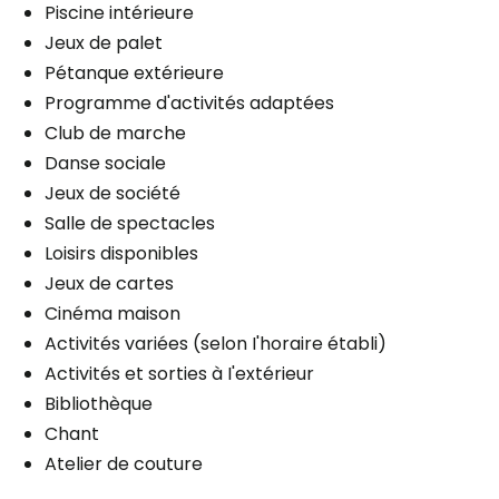
Piscine intérieure
Câblodistribution
Services inclus à l'unité
Commodités
Jeux de palet
Électricité / Chauffage
Espace de rangement
Pétanque extérieure
Fumeurs
Entretien ménager
Balcon / Terrasse
Programme d'activités adaptées
Fumer à l'intérieur
Câblodistribution
Club de marche
Services inclus à l'unité
Danse sociale
Fumeurs
Câblodistribution
Jeux de société
Fumer à l'intérieur
Électricité / Chauffage
Salle de spectacles
Planifier une visite
Entretien ménager
Loisirs disponibles
Entretien literie / vêtements
Jeux de cartes
Cinéma maison
Planifier une visite
Fumeurs
Activités variées (selon I'horaire établi)
Fumer à l'intérieur
Activités et sorties à I'extérieur
Bibliothèque
Chant
Atelier de couture
Planifier une visite