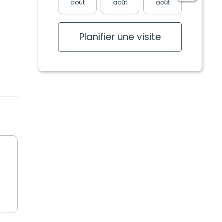
août
août
août
août
Planifier une visite