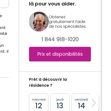
là pour vous aider.
e
Obtenez
gratuitement l’aide
de nos spécialistes.
ent
mité
1 844 918-1020
un
t. Il
Prix et disponibilités
Prêt à découvrir la
résidence ?
mercredi
jeudi
vendredi
lundi
12
13
14
17