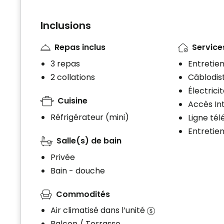
Inclusions
Repas inclus
Services
3 repas
Entretien
2 collations
Câblodist
Électrici
Cuisine
Accès In
Réfrigérateur (mini)
Ligne té
Entretie
Salle(s) de bain
Privée
Bain - douche
Commodités
Air climatisé dans l’unité
Balcon / Terrasse