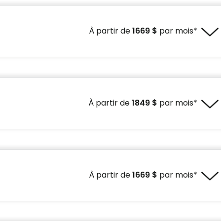
Prix sans crédit d'impôt
Prix avec crédit d'impôt
1780 $ par mois*
1531 $ par mois*
À partir de
1669 $
par mois*
ponibilités.
Prix sans crédit d'impôt
Prix avec crédit d'impôt
1940 $ par mois*
1669 $ par mois*
À partir de
1849 $
par mois*
dités
Services inclus à l'unité
tisé dans l’unité
Entretien literie / vêtements
ponibilités.
 Terrasse
Câblodistribution
/ Tirette d'urgence
Prix sans crédit d'impôt
Prix avec crédit d'impôt
Électricité / Chauffage
de rangement
2150 $ par mois*
1849 $ par mois*
À partir de
1669 $
par mois*
Accès Internet
fferts. Ces appartements sauront répondre à vos
Ligne téléphonique
 ou 4 1/2 , ils sont prêts pour accueillir vos appareils de
ponibilités.
Entretien ménager