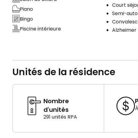
Court séjo
Piano
Semi-aut
Bingo
Convales
Piscine intérieure
Alzheimer 
Unités de la résidence
Nombre
P
À
d'unités
291 unités RPA