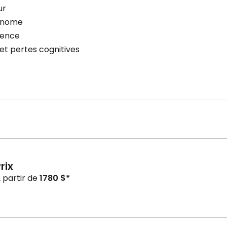
ur
onome
cence
et pertes cognitives
rix
 partir de
1780 $*