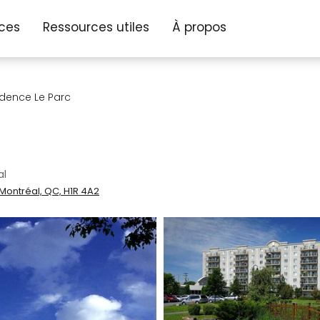
ices
Ressources utiles
À propos
idence Le Parc
al
Montréal, QC, H1R 4A2