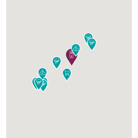










