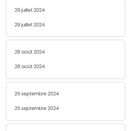
vieillesse
29 juillet 2024
Comprend
la
29 juillet 2024
pension
SV,
le
Supplément
28 août 2024
de
revenu
28 août 2024
garanti,
l’Allocation
et
l’Allocation
25 septembre 2024
au
survivant
25 septembre 2024