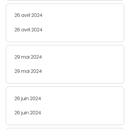
et
de
26 avril 2024
survivant
du
Régime
26 avril 2024
de
pensions
du
29 mai 2024
Canada
29 mai 2024
Échéancier
des
versements
Pension
26 juin 2024
de
la
26 juin 2024
Sécurité
de
la