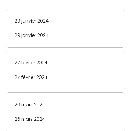
Échéancier
29 janvier 2024
des
versements
29 janvier 2024
Régime
pensions
(Canada)
Comprend
27 février 2024
la
pension
27 février 2024
de
retraite
et
26 mars 2024
les
prestations
d’invalidité,
26 mars 2024
d’enfant