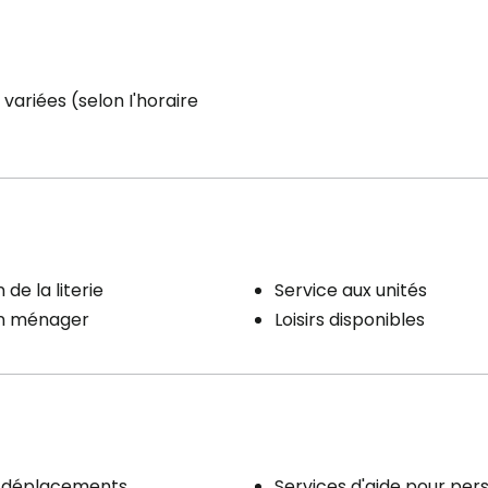
 variées (selon I'horaire
 de la literie
Service aux unités
en ménager
Loisirs disponibles
x déplacements
Services d'aide pour pe