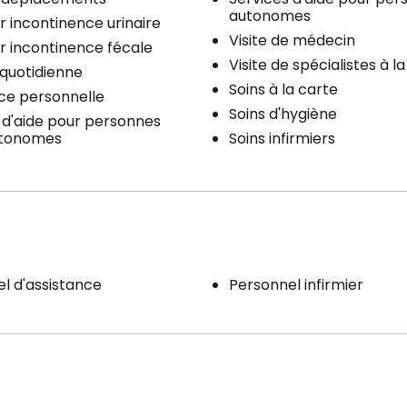
autonomes
r incontinence urinaire
Visite de médecin
r incontinence fécale
Visite de spécialistes à l
quotidienne
Soins à la carte
ce personnelle
Soins d'hygiène
 d'aide pour personnes
tonomes
Soins infirmiers
l d'assistance
Personnel infirmier