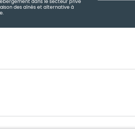
d’hébergement dans le secteur privé
aison des aînés et alternative à
e.