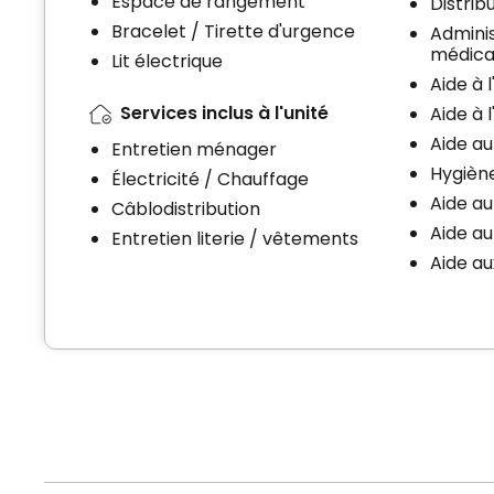
Espace de rangement
Distri
Bracelet / Tirette d'urgence
Adminis
médic
Lit électrique
Aide à 
Services inclus à l'unité
Aide à 
Aide au
Entretien ménager
Hygièn
Électricité / Chauffage
Aide au
Câblodistribution
Aide a
Entretien literie / vêtements
Aide a