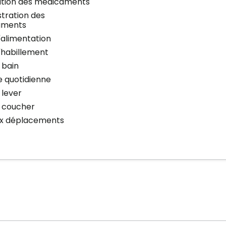
bution des médicaments
tration des
aments
l'alimentation
l'habillement
 bain
e quotidienne
 lever
u coucher
ux déplacements