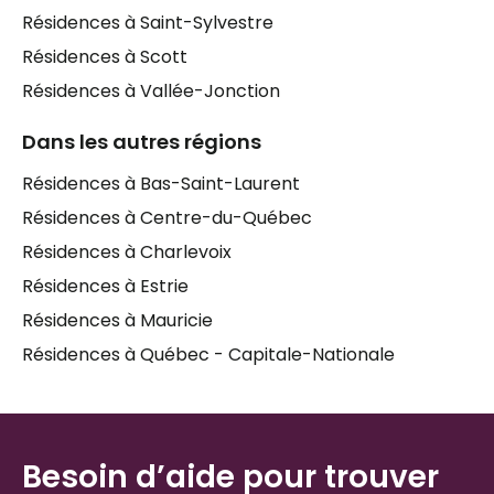
soit bien entouré, stimulé, et que la transition se
Résidences à Saint-Sylvestre
passe en douceur. Mais entre les types
d'établissements, les services inclus, les critères
Résidences à Scott
d'admissibilité et les coûts, il n'est pas toujours facile
Résidences à Vallée-Jonction
de s'y retrouver seul. Nos spécialistes en
hébergement pour aînés
connaissent bien le
Dans les autres régions
portrait des
foyers
disponibles à
Saint-Elzéar
et
Résidences à Bas-Saint-Laurent
dans les environs — ils peuvent vous aider à
comparer les options selon les besoins réels de
Résidences à Centre-du-Québec
votre proche, sans frais et en toute confidentialité.
Résidences à Charlevoix
Résidences à Estrie
Résidences à Mauricie
Résidences à Québec - Capitale-Nationale
Besoin d’aide pour trouver