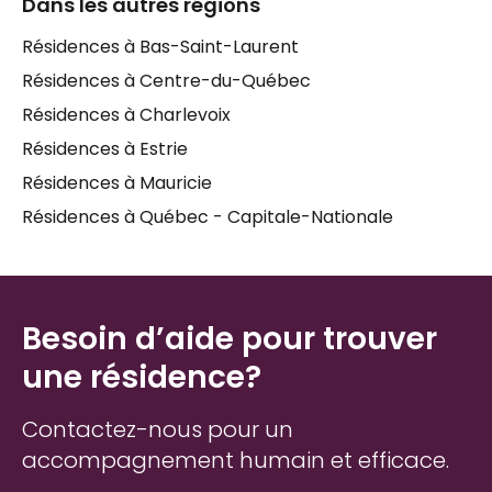
Dans les autres régions
À
Saint-Côme – Linière
, l'environnement plus rural
Résidences à Bas-Saint-Laurent
et le tissu communautaire local jouent souvent un
Résidences à Centre-du-Québec
rôle important dans le bien-être des
personnes
âgées
. Trouver un
foyer pour aînés
proche de la
Résidences à Charlevoix
famille, des habitudes de vie et du médecin de
Résidences à Estrie
famille peut faire toute la différence. C'est pourquoi
Résidences à Mauricie
prendre le temps de bien évaluer chaque
résidence pour personnes âgées
— ses services,
Résidences à Québec - Capitale-Nationale
son ambiance, son personnel — est une étape que
les
proches aidants
ne devraient pas traverser
seuls.
Besoin d’aide pour trouver
une résidence?
Contactez-nous pour un
accompagnement humain et efficace.