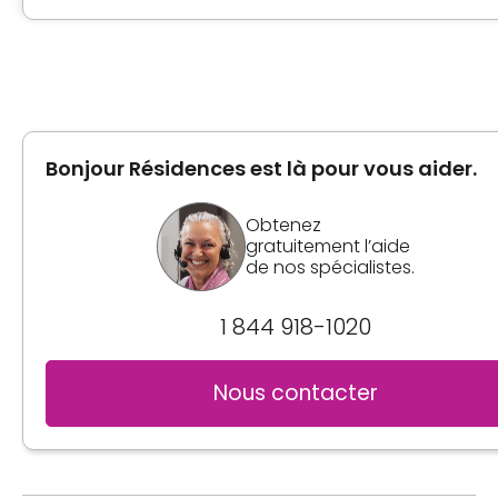
Type de logement
4 ½
Superficie
861 pieds carrés
Bonjour Résidences est là pour vous aider.
Obtenez
Photos de l'unité
gratuitement l’aide
de nos spécialistes.
1 844 918-1020
Nous contacter
Informations générales
Unités lumineuses, climatisées et très bien insonoris