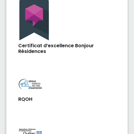
porté par La Bouée, une société acheteuse à
but non lucratif qui a pour mission de
préserver et de développer le parc
immobilier collectif pour améliorer les
conditions d'habitation des personnes à faible
ou moyen revenu, certaines ayant des besoins
particuliers. Dans chaque projet, une attention
Certificat d’excellence Bonjour
Résidences
particulière est portée sur les innovations
écoresponsables. Parmi les grandes
innovations de L'Albédo, soulignons la
récupération des rejets de chaleur du centre
de glaces voisin pour chauffer et climatiser
tout le bâtiment, incluant votre futur
logement!
RQOH