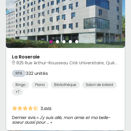
La Roseraie
825 Rue Arthur-Rousseau Cité Universitaire, Québec, QC
332 unités
RPA
Bingo
Piano
Bibliothèque
Salon de billard
+7
11 avis
Dernier avis:
« J'y suis allé, mon amie et ma belle-
soeur aussi pour … »