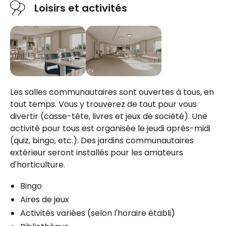
Loisirs et activités
Espace électroménagers standard
Salle(s) de bain
Privée
Bain - douche
Laveuse / Sécheuse
Les salles communautaires sont ouvertes à tous, en
Entrée seulement
tout temps. Vous y trouverez de tout pour vous
Buanderie à l'étage
divertir (casse-tête, livres et jeux de société). Une
activité pour tous est organisée le jeudi après-midi
Commodités
(quiz, bingo, etc.). Des jardins communautaires
extérieur seront installés pour les amateurs
Bracelet / Tirette d'urgence
d'horticulture.
Espace de rangement
Air climatisé dans l’unité
Bingo
Balcon / Terrasse
Aires de jeux
Activités variées (selon I'horaire établi)
Services inclus à l'unité