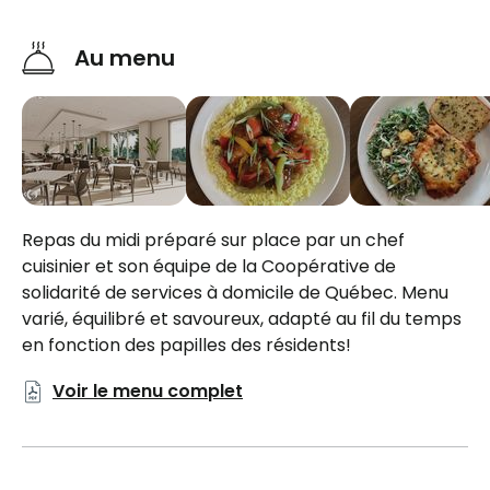
Cuisine et salle de bain adaptables pour les person
en fauteuil roulant. Espace suffisant pour des
Au menu
électroménagers standards.
Possibilité d'avoir accès aux plusieurs services tels 
l'entretien ménager et vêtement, aide à l'alimentat
assistance personnelle au besoin. Ces services sont
gérés et payés directement avec la Coop.
Repas du midi préparé sur place par un chef
cuisinier et son équipe de la Coopérative de
Inclusions
solidarité de services à domicile de Québec. Menu
varié, équilibré et savoureux, adapté au fil du temps
Repas inclus
en fonction des papilles des résidents!
1 repas
Voir le menu complet
Cuisine
Évier
Entrée lave-vaisselle