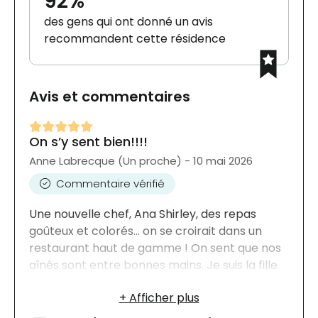
92%
des gens qui ont donné un avis
recommandent cette résidence
Avis et commentaires
On s’y sent bien!!!!
Anne Labrecque (Un proche) - 10 mai 2026
Commentaire vérifié
Une nouvelle chef, Ana Shirley, des repas
goûteux et colorés... on se croirait dans un
restaurant haut de gamme ! On sent que nos
aînés sont entre bonnes mains. Je suis la fille
d’une nouvelle locataire qui a dîné là pour la
fête des Mères.