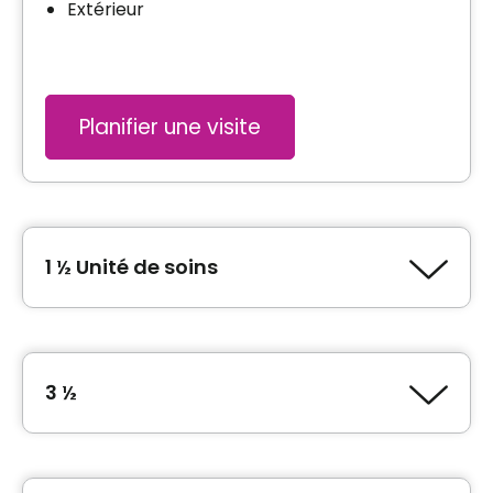
Extérieur
Planifier une visite
1 ½ Unité de soins
Type de logement
1 ½ (Studio)
3 ½
Superficie
255 pieds carrés
Type de logement