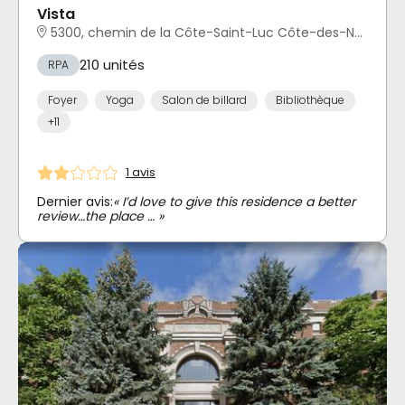
Vista
5300, chemin de la Côte-Saint-Luc Côte-des-Neiges - Notre-Dame-de-Grâce, Montréal, QC
210 unités
RPA
Foyer
Yoga
Salon de billard
Bibliothèque
+11
1 avis
Dernier avis:
« I’d love to give this residence a better
review…the place … »