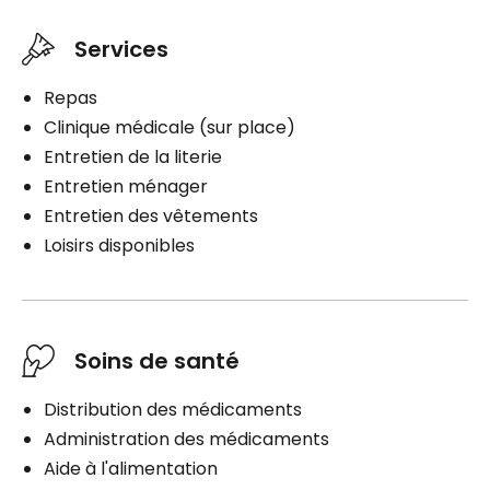
Aide à l'habillement
Aide au bain
Services
Aide au lever
Repas
Aide au coucher
Clinique médicale (sur place)
Aide aux déplacements
Entretien de la literie
Aide pour incontinence urinaire
Entretien ménager
Assistance personnelle
Entretien des vêtements
Gestion des médicaments
Loisirs disponibles
Distribution des médicaments
Soins de santé
Planifier une visite
Distribution des médicaments
Administration des médicaments
Aide à l'alimentation