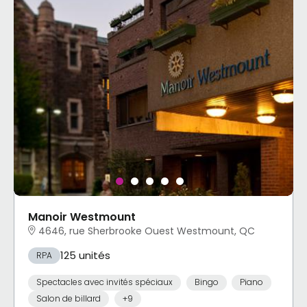
Manoir Westmount
4646, rue Sherbrooke Ouest Westmount, QC
125 unités
RPA
Spectacles avec invités spéciaux
Bingo
Piano
Salon de billard
+9