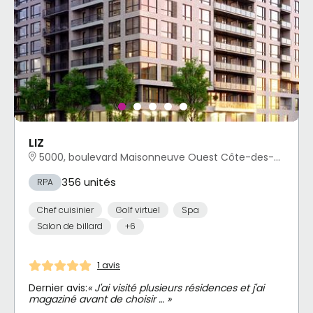
LIZ
5000, boulevard Maisonneuve Ouest Côte-des-Neiges - Notre-Dame-de-Grâce, Montréal, QC
356 unités
RPA
Chef cuisinier
Golf virtuel
Spa
Salon de billard
+6
1 avis
Dernier avis:
« J'ai visité plusieurs résidences et j'ai
magaziné avant de choisir … »