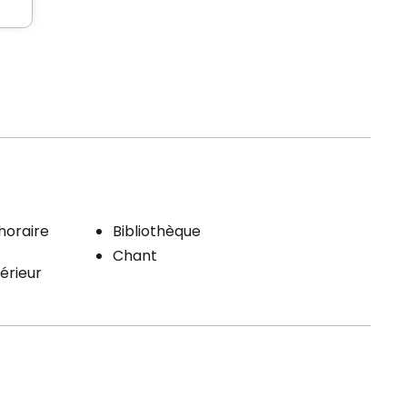
'horaire
Bibliothèque
Chant
térieur