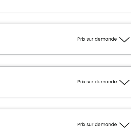
Prix sur demande
Superficie
441 pieds carrés
dités
Services inclus à l'unité
Prix sur demande
/ Tirette d'urgence
Câblodistribution
de rangement
Électricité / Chauffage
Ligne téléphonique
Entretien ménager
Superficie
Entretien literie / vêtements
520 pieds carrés
daire).
Prix sur demande