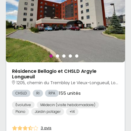
Résidence Bellagio et CHSLD Argyle
Longueuil
1205, chemin du Tremblay Le Vieux-Longueuil, Longueuil, QC
155 unités
CHSLD
RI
RPA
Évolutive
Médecin (visite hebdomadaire)
Piano
Jardin potager
+14
3 avis