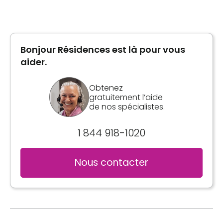
Chambre privée
Superficie
103 pieds carrés
Prix sans crédit d'impôt
Bonjour Résidences est là pour vous
600 $ par mois*
aider.
*Prix sujet à changement sans préavis et selon
Obtenez
disponibilités.
gratuitement l’aide
de nos spécialistes.
Inclusions
1 844 918-1020
Salle(s) de bain
Partagée
Nous contacter
Laveuse / Sécheuse
Buanderie à l'étage