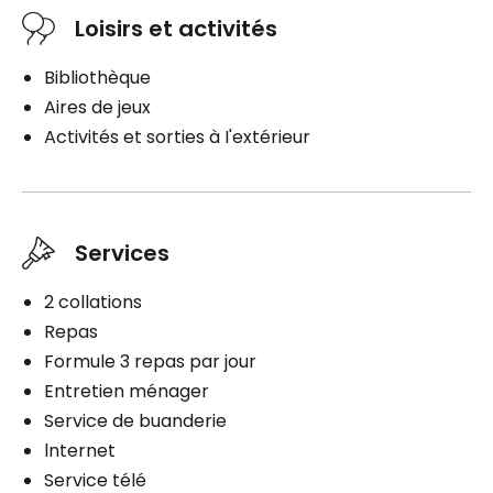
Commodités
Loisirs et activités
Meublé
Espace de rangement
Bibliothèque
Air climatisé dans l’unité
Aires de jeux
Activités et sorties à I'extérieur
Services inclus à l'unité
Électricité / Chauffage
Accès Internet
Ligne téléphonique
Services
Câblodistribution
2 collations
Stationnement
Repas
Formule 3 repas par jour
Extérieur
Entretien ménager
Service de buanderie
lnternet
Service télé