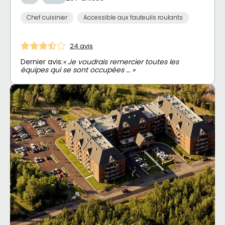
Chef cuisinier
Accessible aux fauteuils roulants
24 avis
Dernier avis:
« Je voudrais remercier toutes les
équipes qui se sont occupées … »