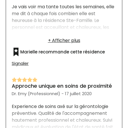
Je vais voir ma tante toutes les semaines, elle
me dit à chaque fois combien elle est
heureuse à la résidence Ste-Famille. Le
personnel est acceuillant et chaleureux, les
soins sont adaptés à ses besoins, à son
rythme de vie et elle se sent en sécurité. Je
crois que ce qu'elle aime le plus c'est qu'elle se
Marielle recommande cette résidence
sent comme à la maison. Il y a toujours
quelqu'un de disponible pour elle et il y a
Signaler
même une infirmière au besoin 24/24hr. Elle
se sent en sécurité et nous sommes ravis de la
qualité des soins et services!
Approche unique en soins de proximité
Dr. Emy (Professionnel) - 17 juillet 2020
Experience de soins axé sur la gérontologie
préventive. Qualité de l'accompagnement
hautement professionnel et chaleureux. Suivi
médicaux et évaluation de l'état de santé fait