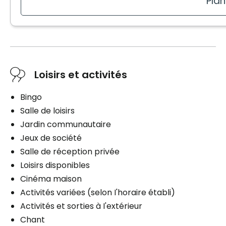
Plan
Électricité / Chauffage
Entrée seulement
Planifier une visite
Accès Internet
Ligne téléphonique
Commodités
Entretien ménager
Balcon / Terrasse
Stationnement
Loisirs et activités
Services inclus à l'unité
Extérieur
Câblodistribution
Bingo
Électricité / Chauffage
Salle de loisirs
Accès Internet
Jardin communautaire
Ligne téléphonique
Jeux de société
Planifier une visite
Entretien ménager
Salle de réception privée
Loisirs disponibles
Stationnement
Cinéma maison
Extérieur
Activités variées (selon I'horaire établi)
Activités et sorties à I'extérieur
Chant