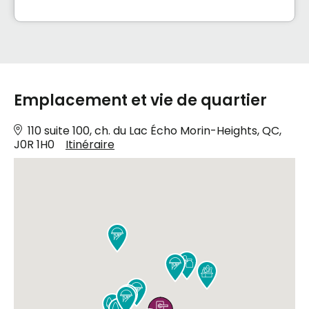
Emplacement et vie de quartier
110 suite 100, ch. du Lac Écho Morin-Heights, QC,
J0R 1H0
Itinéraire








