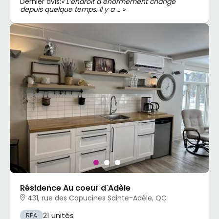
Dernier avis:
« L’endroit a énormément changé
depuis quelque temps. Il y a … »
Résidence Au coeur d'Adèle
431, rue des Capucines Sainte-Adèle, QC
21 unités
RPA