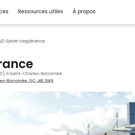
ices
Ressources utiles
À propos
LD Sylvie-Lespérance
rance
LD) à Saint-Charles-Borromée
rles-Borromée, QC, J6E 0W9