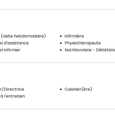
 (visite hebdomadaire)
infirmière
l d'assistance
Physiothérapeute
l infirmier
Nutritionniste - Diététist
r/Directrice
Cuisinier(ère)
à I'entretien