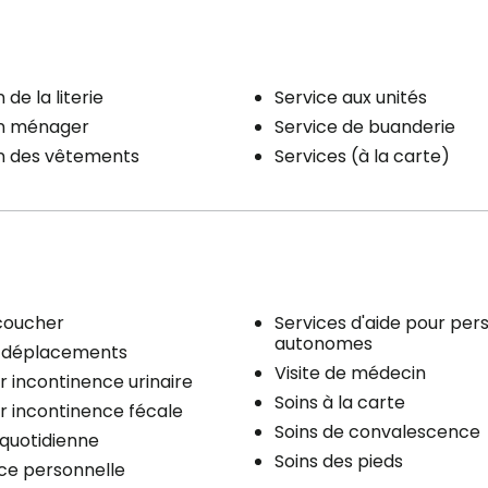
 de la literie
Service aux unités
en ménager
Service de buanderie
en des vêtements
Services (à la carte)
coucher
Services d'aide pour pe
autonomes
x déplacements
Visite de médecin
r incontinence urinaire
Soins à la carte
r incontinence fécale
Soins de convalescence
quotidienne
Soins des pieds
ce personnelle