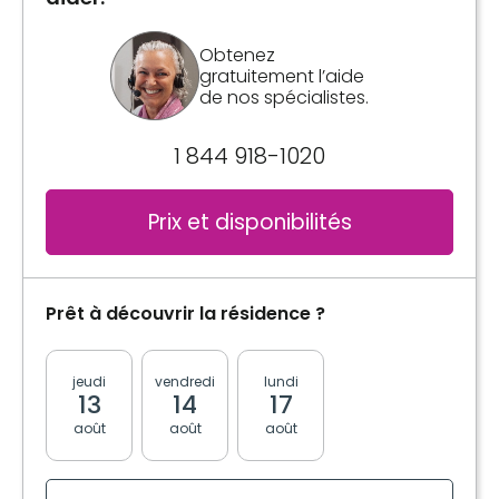
Obtenez
gratuitement l’aide
de nos spécialistes.
1 844 918-1020
Prix et disponibilités
Prêt à découvrir la résidence ?
jeudi
vendredi
lundi
mardi
mercred
13
14
17
18
19
août
août
août
août
août