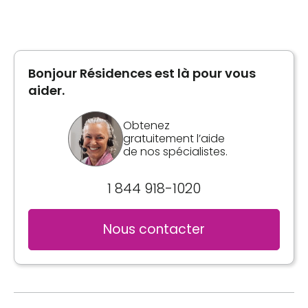
Type de logement
Chambre privée
Bonjour Résidences est là pour vous
Informations générales
aider.
Chambre simple petite ou grande
Formule tout inclus disponible
Obtenez
gratuitement l’aide
Possibilité d'obtenir une chambre avec
de nos spécialistes.
toilette et lavabo
Meublé
1 844 918-1020
Nous contacter