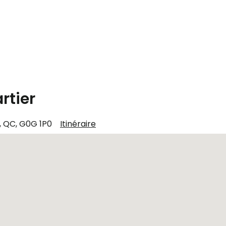
rtier
, QC, G0G 1P0
Itinéraire