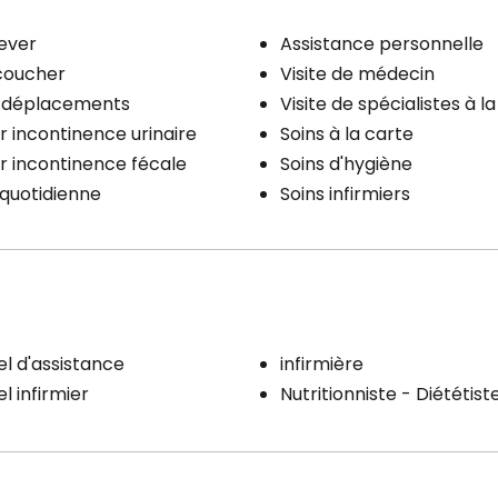
lever
Assistance personnelle
coucher
Visite de médecin
x déplacements
Visite de spécialistes à l
r incontinence urinaire
Soins à la carte
r incontinence fécale
Soins d'hygiène
quotidienne
Soins infirmiers
l d'assistance
infirmière
l infirmier
Nutritionniste - Diététist