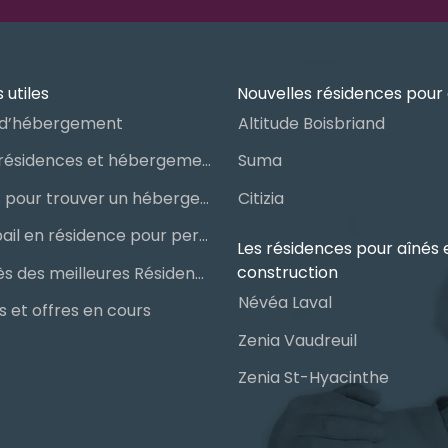
 utiles
Nouvelles résidences pour 
d’hébergement
Altitude Boisbriand
Guide des résidences et hébergements pour aînés
Suma
Les étapes pour trouver un hébergement public ou privé
Citizia
Signer un bail en résidence pour personnes âgées (RPA) : ce qu’il faut savoir
Les résidences pour aînés 
construction
Le palmarès des meilleures Résidences Privées pour Aînés (RPA)
Névéa Laval
 et offres en cours
Zenia Vaudreuil
Zenia St-Hyacinthe