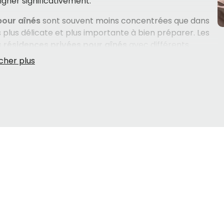
oigner significativement.
our aînés
sont souvent moins concentrées que dans
s plus délicate et plus importante à bien préparer. Les
s
résidences privées pour aînés
avec différents
 de soins de longue durée (CHSLD)
pour les
, ainsi que des
ressources intermédiaires (RI)
qui
ile et l'hébergement spécialisé. Chaque type de milieu
 ces distinctions est souvent la première étape pour
.
on de
Havre-Saint-Pierre
demande du temps, des bons
ritères à considérer — niveau d'autonomie, services
nt nombreux et parfois difficiles à évaluer sans
ent personnalisé, offert sans frais, peut faire toute
ence pour aînés
qui correspond vraiment à la situation