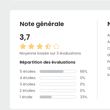
Note générale
3,7
A
A
C
Moyenne basée sur 3 évaluations
G
P
Répartition des évaluations
Q
5 étoiles
66%
S
4 étoiles
0%
3 étoiles
0%
2 étoiles
0%
1 étoile
33%