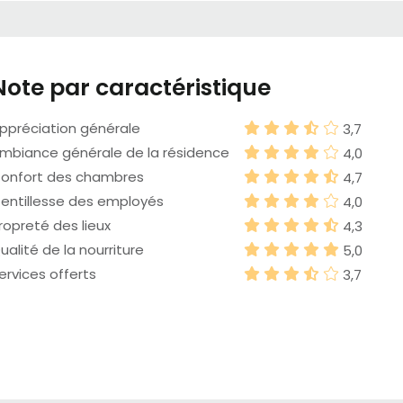
Note par caractéristique
ppréciation générale
3,7
mbiance générale de la résidence
4,0
onfort des chambres
4,7
entillesse des employés
4,0
ropreté des lieux
4,3
ualité de la nourriture
5,0
ervices offerts
3,7