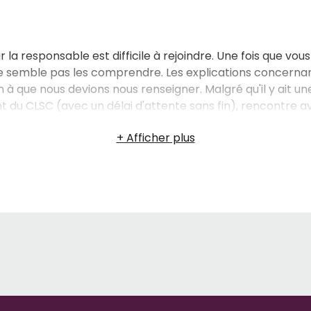
car la responsable est difficile à rejoindre. Une fois que vo
 ne semble pas les comprendre. Les explications concernant
en à que nous devions nous renseigner. Malgré qu'il y ait 
 du CLSC (avec un délai d'attente sans fin), rencontre ave
ns décidé de continuer nos recherches et éliminer cette
er un endroit à notre mère. Pierre Morneau