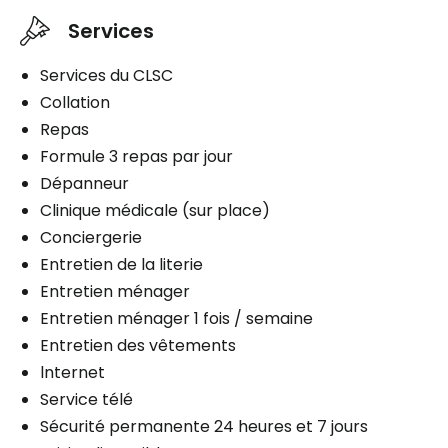
Planifier une visite
Aide aux déplacements
Services
Planifier une visite
Assistance personnelle
Services du CLSC
Distribution des médicaments
Collation
1 douche / bain par semaine
Repas
Formule 3 repas par jour
Dépanneur
Planifier une visite
Clinique médicale (sur place)
Conciergerie
Entretien de la literie
Entretien ménager
Entretien ménager 1 fois / semaine
Entretien des vêtements
lnternet
Service télé
Sécurité permanente 24 heures et 7 jours