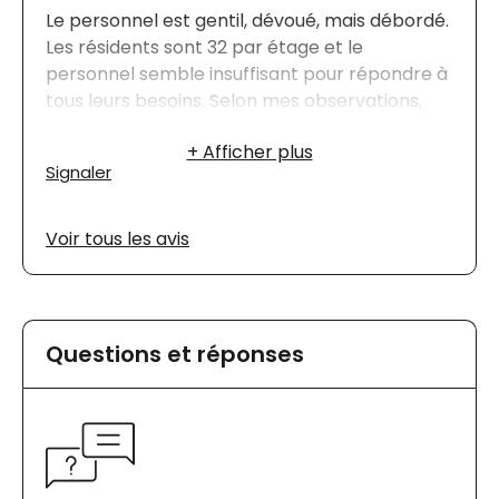
Le personnel est gentil, dévoué, mais débordé.
Les résidents sont 32 par étage et le
personnel semble insuffisant pour répondre à
tous leurs besoins. Selon mes observations,
une bonne partie de leur temps est passé à
répondre aux urgences. De nombreux
Signaler
stagiaires comblent le manque de personnel.
J’ai pu observer plusieurs employés quitter
pour aller travailler ailleurs. Certaines familles
Voir tous les avis
semblent aussi retirer leurs proches de ce
milieu.
Questions et réponses