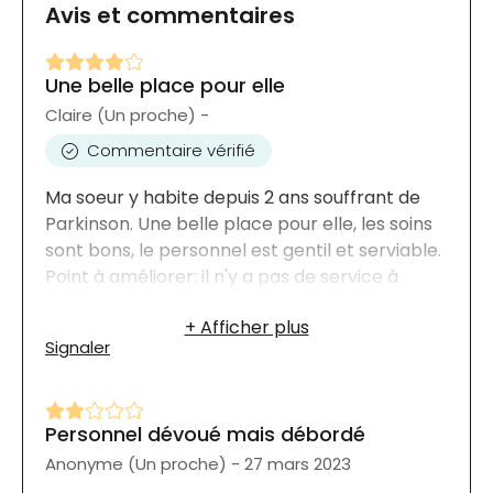
Avis et commentaires
Une belle place pour elle
Claire (Un proche) -
Commentaire vérifié
Ma soeur y habite depuis 2 ans souffrant de
Parkinson. Une belle place pour elle, les soins
sont bons, le personnel est gentil et serviable.
Point à améliorer: il n'y a pas de service à
l'accueil la fin de semaine. Il est parfois difficile
d'y avoir des indications pour trouver ma
Signaler
soeur.
Personnel dévoué mais débordé
Anonyme (Un proche) - 27 mars 2023