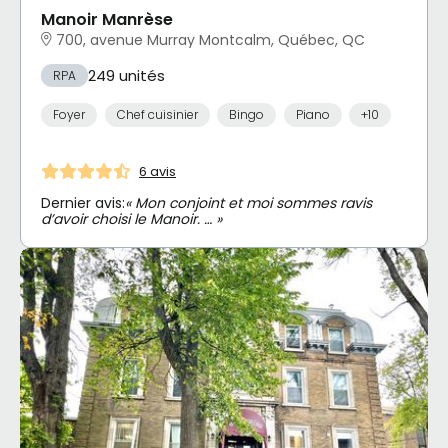
Manoir Manrèse
700, avenue Murray Montcalm, Québec, QC
249 unités
RPA
Foyer
Chef cuisinier
Bingo
Piano
+10
6 avis
Dernier avis:
« Mon conjoint et moi sommes ravis
d’avoir choisi le Manoir. … »