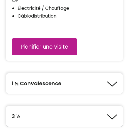
Électricité / Chauffage
Câblodistribution
Planifier une visite
1 ½ Convalescence
Type de logement
1 ½ (Studio)
3 ½