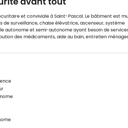
urité avant tout
curitaire et conviviale à Saint-Pascal. Le bâtiment est mu
 de surveillance, chaise élévatrice, ascenseur, système
ientèle autonome et semi-autonome ayant besoin de service
istribution des médicaments, aide au bain, entretien ménager
cence
ur
onome
nome