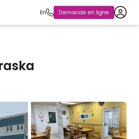
En
Demande en ligne
raska