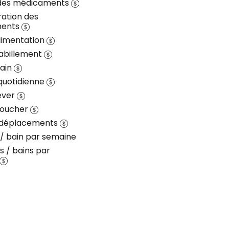
 des médicaments
ration des
ments
alimentation
habillement
bain
quotidienne
lever
coucher
x déplacements
 / bain par semaine
s / bains par