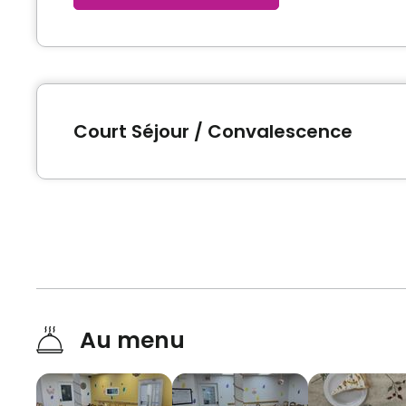
Court Séjour / Convalescence
Type de logement
Chambre privée
Au menu
Photos de l'unité