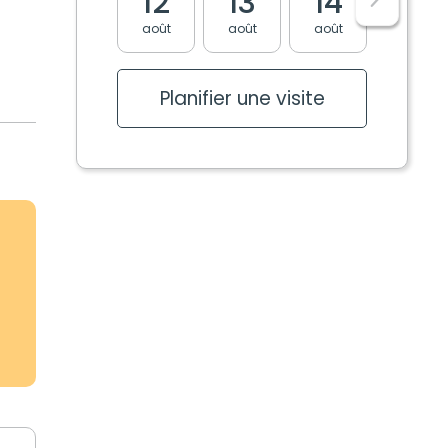
12
13
14
17
août
août
août
août
Planifier une visite