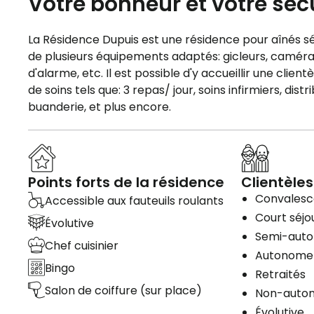
Votre bonheur et votre séc
La Résidence Dupuis est une résidence pour aînés sé
de plusieurs équipements adaptés: gicleurs, caméras
d'alarme, etc. Il est possible d'y accueillir une cl
de soins tels que: 3 repas/ jour, soins infirmiers, d
buanderie, et plus encore.
Points forts de la résidence
Clientèles
Convales
Accessible aux fauteuils roulants
Court séjo
Évolutive
Semi-aut
Chef cuisinier
Autonome
Bingo
Retraités
Salon de coiffure (sur place)
Non-auto
Évolutive