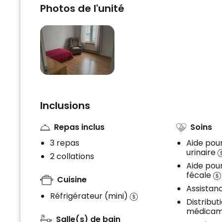
Photos de l'unité
Inclusions
Repas inclus
Soins
3 repas
Aide pou
urinaire
2 collations
Aide pou
fécale
Cuisine
Assistan
Réfrigérateur (mini)
Distribut
médica
Salle(s) de bain