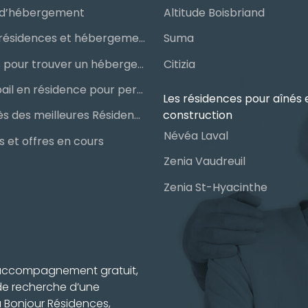
d’hébergement
Altitude Boisbriand
Guide des résidences et hébergements pour aînés
Suma
Les étapes pour trouver un hébergement public ou privé
Citizia
Signer un bail en résidence pour personnes âgées (RPA) : ce qu’il faut savoir
Les résidences pour aînés 
construction
Le palmarès des meilleures Résidences Privées pour Aînés (RPA)
Névéa Laval
 et offres en cours
Zenia Vaudreuil
Zenia St-Hyacinthe
n accompagnement gratuit,
 de recherche d’une
à Bonjour Résidences,