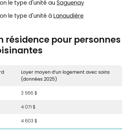
n le type d'unité au
Saguenay
n le type d'unité à
Lanaudière
n résidence pour personnes
oisinantes
rd
Loyer moyen d’un logement avec soins
(données 2025)
3 566 $
4 071 $
4 603 $